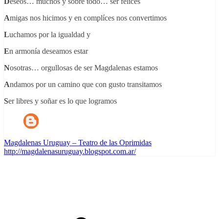
D
eseos… muchos y sobre todo… ser felices
A
migas nos hicimos y en complíces nos convertimos
L
uchamos por la igualdad y
E
n armonía deseamos estar
N
osotras… orgullosas de ser Magdalenas estamos
A
ndamos por un camino que con gusto transitamos
S
er libres y soñar es lo que logramos
Magdalenas Uruguay – Teatro de las Oprimidas
http://magdalenasuruguay.blogspot.com.ar/