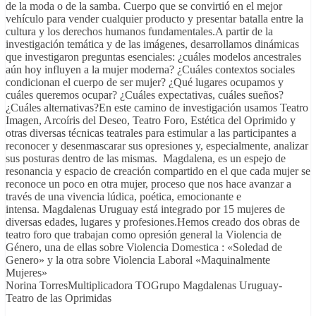
de la moda o de la samba. Cuerpo que se convirtió en el mejor
vehículo para vender cualquier producto y presentar batalla entre la
cultura y los derechos humanos fundamentales.A partir de la
investigación temática y de las imágenes, desarrollamos dinámicas
que investigaron preguntas esenciales: ¿cuáles modelos ancestrales
aún hoy influyen a la mujer moderna? ¿Cuáles contextos sociales
condicionan el cuerpo de ser mujer? ¿Qué lugares ocupamos y
cuáles queremos ocupar? ¿Cuáles expectativas, cuáles sueños?
¿Cuáles alternativas?En este camino de investigación usamos Teatro
Imagen, Arcoíris del Deseo, Teatro Foro, Estética del Oprimido y
otras diversas técnicas teatrales para estimular a las participantes a
reconocer y desenmascarar sus opresiones y, especialmente, analizar
sus posturas dentro de las mismas. Magdalena, es un espejo de
resonancia y espacio de creación compartido en el que cada mujer se
reconoce un poco en otra mujer, proceso que nos hace avanzar a
través de una vivencia lúdica, poética, emocionante e
intensa. Magdalenas Uruguay está integrado por 15 mujeres de
diversas edades, lugares y profesiones.Hemos creado dos obras de
teatro foro que trabajan como opresión general la Violencia de
Género, una de ellas sobre Violencia Domestica : «Soledad de
Genero» y la otra sobre Violencia Laboral «Maquinalmente
Mujeres»
Norina TorresMultiplicadora TOGrupo Magdalenas Uruguay-
Teatro de las Oprimidas