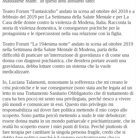
Maddalene Matte. In questi anni abbiamo fatto:
Teatro Forum “Fantasicidio” andato in scena ad ottobre del 2018 e a
febbraio del 2019 per La Settimana della Salute Mentale e per La
Casa delle donne contro la violenza di Modena, Italia. Racconta la
storia di violenza domestica, le conseguenze psichiche per la
protagonista e le ripercussioni nella sua relazione con la figlia.
Teatro Forum “La 194esima notte” andato in scena ad ottobre 2019
nella Settimana della Salute Mentale di Modena, parla della
difficoltà di praticare un’interruzione di gravidanza e di come una
donna con diagnosi psichiatrica, che desidera portare avanti una
gravidanza, debba lottare contro un sistema che la vuole
medicalizzare.
Io, Luciana Talamonti, nonostante la sofferenza che mi creano le
crisi psicotiche e le sue conseguenze (sono stata anche legata ad un
letto in una Trattamento Sanitario Obbligatorio che di trattamento di
cura ha ben poco) mi sento una privilegiata, perché riesco a vivere
più mondi e comunicare in essi. Questo mio privilegio mi
responsabilizza sul dover fare politica mettendo il mio corpo allo
scoperto. Sono partita perciò mettendo a nudo le mie debolezze:
essere donna matta in un mondo patriarcale e psichiatrizzante, che in
realtà ho scoperto essere i miei punti di forza. Perché piuttosto di
fare terapia per cambiare la singola persona fragile, credo che si
debba fare politica perché è il sistema psichiatrizzante che va