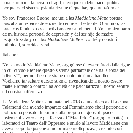
para cambiar a la persona frágil, creo que se debe hacer política
porque es el sistema psiquiatrizante el que hay que transformar.
Yo soy Francesca Buono, me uní a las
Maddalene Matte
porque
buscaba un espacio de encuentro entre el Teatro del Oprimido, las
prácticas feministas y el activismo en salud mental. Yo también parto
de mi historia personal de depresión y del ser hija de madre
psiquiatrizada y con las
Maddalene Matte
encontré y construí
intimidad, sororidad y rabia.
Italiano:
Noi siamo le Maddalene Matte, orgogliose di essere fuori dalle righe
in cui ci vuole tenere questo sistema patriarcale che ha la fobia del
“divers*”; per noi l’essere strane e colorate è una bandiera.
Vogliamo far saltare questo stigma, rivendicando il nostro essere
matte e lottando contro una società che psichiatrizza il nostro sentire
e la nostra sofferenza.
Le Maddalene Matte siamo nate nel 2018 da una ricerca di Luciana
Talamonti che avendo imparato dal Femminismo che il personale è
politico ha pensato di partire dalla propria diagnosi di psicosi
insieme al lavoro che già faceva di “Mad Pride” (orgoglio matto) in
laboratori di Teatro dell’Oppresso e unirlo al lavoro Maddalene che
aveva scoperto qualche anno prima e molteplicava, creando così