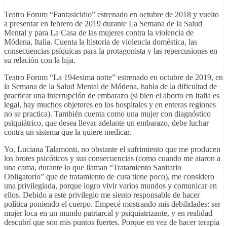
Teatro Forum “Fantasicidio” estrenado en octubre de 2018 y vuelto
a presentar en febrero de 2019 durante La Semana de la Salud
Mental y para La Casa de las mujeres contra la violencia de
Módena, Italia. Cuenta la historia de violencia doméstica, las
consecuencias psíquicas para la protagonista y las repercusiones en
su relación con la hija.
Teatro Forum “La 194esima notte” estrenado en octubre de 2019, en
la Semana de la Salud Mental de Módena, habla de la dificultad de
practicar una interrupción de embarazo (si bien el aborto en Italia es
legal, hay muchos objetores en los hospitales y en enteras regiones
no se practica). También cuenta como una mujer con diagnóstico
psiquiátrico, que desea llevar adelante un embarazo, debe luchar
contra un sistema que la quiere medicar.
Yo, Luciana Talamonti, no obstante el sufrimiento que me producen
los brotes psicóticos y sus consecuencias (como cuando me ataron a
una cama, durante lo que llaman “Tratamiento Sanitario
Obligatorio” que de tratamiento de cura tiene poco), me considero
una privilegiada, porque logro vivir varios mundos y comunicar en
ellos. Debido a este privilegio me siento responsable de hacer
política poniendo el cuerpo. Empecé mostrando mis debilidades: ser
mujer loca en un mundo patriarcal y psiquiatrizante, y en realidad
descubrí que son mis puntos fuertes. Porque en vez de hacer terapia