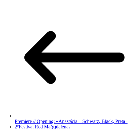
Premiere // Opening: «Anastácia – Schwarz, Black, Preta»
2ºFestival Red Ma(g)dalenas