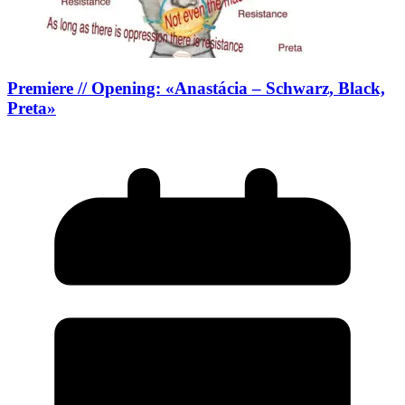
Premiere // Opening: «Anastácia – Schwarz, Black,
Preta»